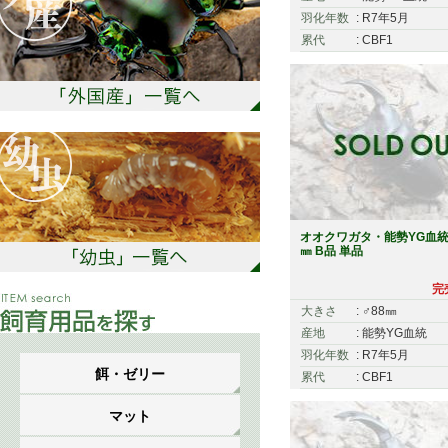
羽化年数
: R7年5月
累代
: CBF1
オオクワガタ・能勢YG血統 
㎜ B品 単品
完
大きさ
: ♂88㎜
産地
: 能勢YG血統
羽化年数
: R7年5月
餌・ゼリー
累代
: CBF1
マット