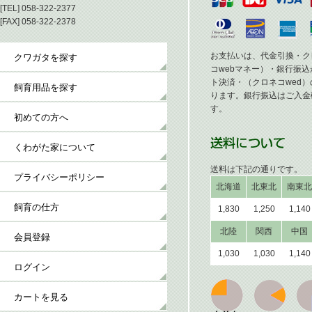
[TEL] 058-322-2377
[FAX] 058-322-2378
お支払いは、代金引換・ク
クワガタを探す
コwebマネー）・銀行振
ト決済・（クロネコwed
飼育用品を探す
ります。銀行振込はご入金
す。
初めての方へ
くわがた家について
送料は下記の通りです。
プライバシーポリシー
北海道
北東北
南東北
飼育の仕方
1,830
1,250
1,140
北陸
関西
中国
会員登録
1,030
1,030
1,140
ログイン
カートを見る