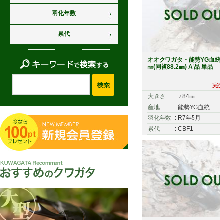
羽化年数
累代
オオクワガタ・能勢YG血統 
㎜(同複88.2㎜) A'
完
大きさ
: ♂84㎜
産地
: 能勢YG血統
羽化年数
: R7年5月
累代
: CBF1