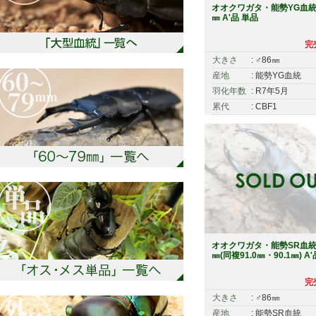
オオクワガタ・能勢YG血統 
㎜ A'品 単品
完
大きさ
: ♂86㎜
産地
: 能勢YG血統
羽化年数
: R7年5月
累代
: CBF1
オオクワガタ・能勢SR血統 
㎜(同複91.0㎜・90.1㎜) A
完
大きさ
: ♂86㎜
産地
: 能勢SR血統