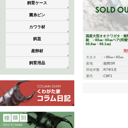
飼育ケース
菌糸ビン
カワラ材
国産大型オオクワガタ・能
餌皿
統 ♂88㎜♀60㎜ペア(同複9
88.8㎜・88.1㎜)
産卵材
完
大きさ
: ♂88㎜♀60㎜
飼育用品
産地
: 能勢SR
羽化年数
: R7年5月
累代
: CBF1