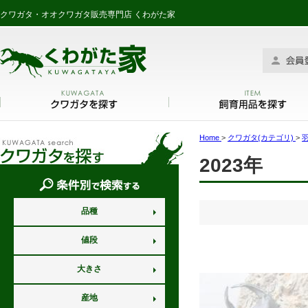
クワガタ・オオクワガタ販売専門店 くわがた家
Home
>
クワガタ(カテゴリ)
>
2023年
品種
値段
大きさ
産地