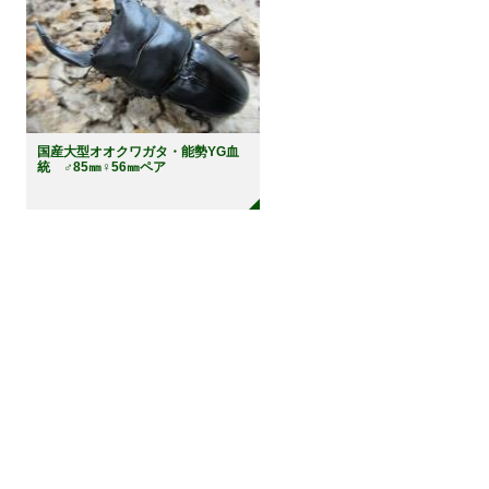
国産大型オオクワガタ・能勢YG血
統 ♂85㎜♀56㎜ペア