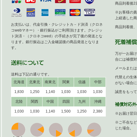
商品到着後2
※お客様の責
上経過した商
お支払いは、代金引換・クレジットカ－ド決済（クロネ
商品到着後、
コwebマネー）・銀行振込がご利用頂けます。クレジッ
ト決済・（クロネコwed）の手続きが完了後の発送とな
ります。銀行振込はご入金確認後の商品発送となりま
す。
万が一お届け
合には補償対
メールまたは
送料は下記の通りです。
代替えの生体
北海道
北東北
南東北
関東
信越
中部
がない場合に
1,830
1,250
1,140
1,030
1,030
1,030
誠意をもって
北陸
関西
中国
四国
九州
沖縄
補償対応外
1,030
1,030
1,140
1,500
1,250
2,380
※お届け翌日
※ご不在など
じた場合。