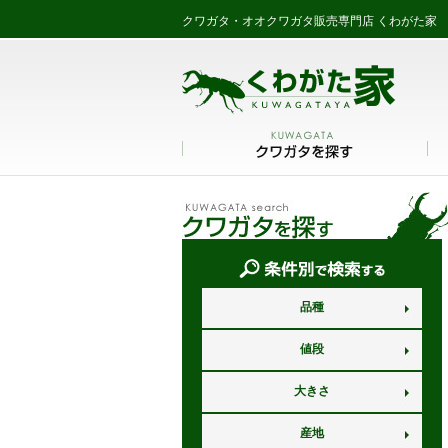
クワガタ・オオクワガタ販売専門店 くわがた家
品種
値段
大きさ
産地