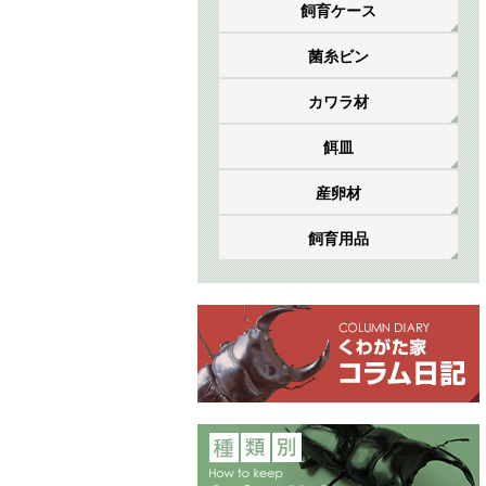
飼育ケース
菌糸ビン
カワラ材
餌皿
産卵材
飼育用品