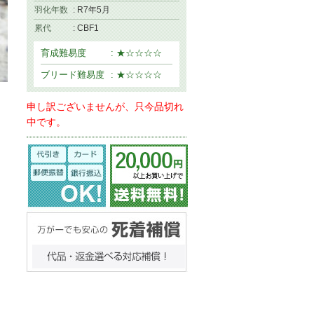
羽化年数
: R7年5月
累代
: CBF1
育成難易度
: ★☆☆☆☆
ブリード難易度
: ★☆☆☆☆
申し訳ございませんが、只今品切れ
中です。