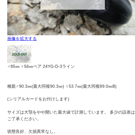
画像を拡大する
♂85㎜ ♀56㎜ペア 24YG-D-3ライン
種親♂90.3㎜(最大同複90.3㎜) ♀53.7㎜(最大同複89.0㎜B)
(シリアルカードをお付けします)
サイズは大顎をやや開いた最大値で計測しています。 多少の誤差は
ご了承ください。
状態良好、欠損異常なし。