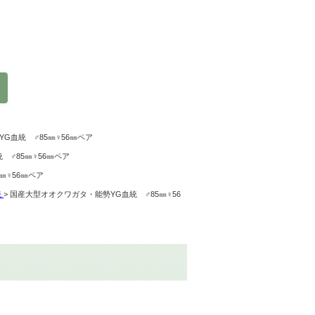
勢YG血統 ♂85㎜♀56㎜ペア
血統 ♂85㎜♀56㎜ペア
♂85㎜♀56㎜ペア
統
>
国産大型オオクワガタ・能勢YG血統 ♂85㎜♀56