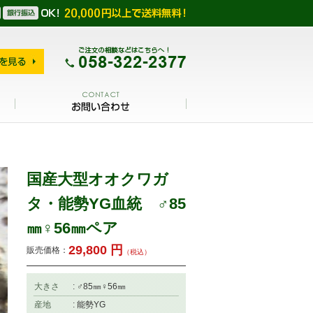
国産大型オオクワガ
タ・能勢YG血統 ♂85
㎜♀56㎜ペア
29,800
円
販売価格：
（税込）
大きさ
: ♂85㎜♀56㎜
産地
: 能勢YG